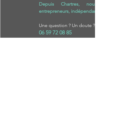
Depuis Chartres, nous accompagnon
entrepreneurs, indépendants et TPE, ici et ail
Une question ? Un doute ? Un projet ? Parlo
06 59 72 08 85
contact@audaciaconsulting.fr
www.audaciaconsulting.fr
Voir tout
Posts récents