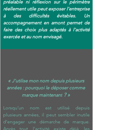
préalable ni réflexion sur le périmètre 
réellement utile peut exposer l’entreprise 
à des difficultés évitables. Un 
accompagnement en amont permet de 
faire des choix plus adaptés à l’activité 
exercée et au nom envisagé.
« 
J’utilise mon nom depuis plusieurs 
années : pourquoi le déposer comme 
 ? 
» 
marque maintenant
L
orsqu’un nom est utilisé depuis 
plusieurs années, il peut sembler inutile 
d’engager une démarche de marque. 
Après tout, l’activité existe déjà, les 