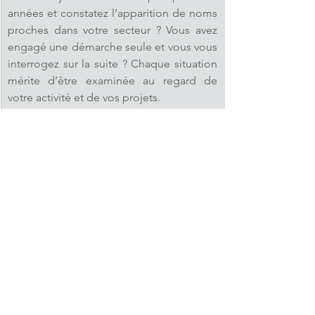
années et constatez l’apparition de noms 
proches dans votre secteur ? Vous avez 
engagé une démarche seule et vous vous 
interrogez sur la suite ? Chaque situation 
mérite d’être examinée au regard de 
votre activité et de vos projets
.
Audacia Consulting peut vous aider à 
clarifier votre situation, à identifier les 
points de vigilance autour du nom utilisé 
ou envisagé et à déterminer les 
prochaines étapes adaptées à votre 
projet
.
Vous pouvez nous contacter au 
06.59.72.08.85
 ou à 
contact@audaciaconsulting.fr
 pour 
échanger sur votre situation
.