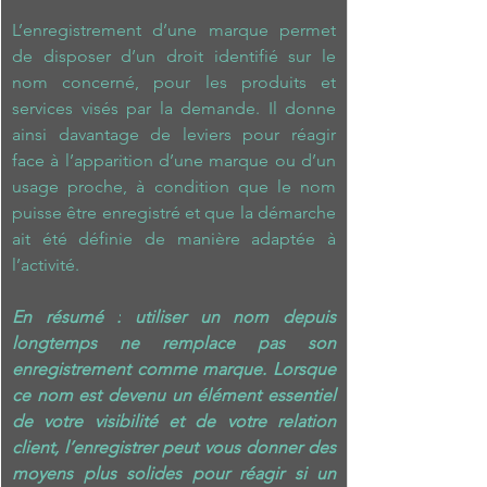
L’enregistrement d’une marque permet 
de disposer d’un droit identifié sur le 
nom concerné, pour les produits et 
services visés par la demande. Il donne 
ainsi davantage de leviers pour réagir 
face à l’apparition d’une marque ou d’un 
usage proche, à condition que le nom 
puisse être enregistré et que la démarche 
ait été définie de manière adaptée à 
l’activité
.
En résumé :
utiliser un nom depuis 
longtemps ne remplace pas son 
enregistrement comme marque. Lorsque 
ce nom est devenu un élément essentiel 
de votre visibilité et de votre relation 
client, l’enregistrer peut vous donner des 
moyens plus solides pour réagir si un 