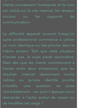
clients connaissent l’entreprise et le nom 
est visible sur le site internet, les réseaux 
sociaux ou les supports de 
communication.
La difficulté apparaît souvent lorsqu’un 
autre professionnel commence à utiliser 
un nom identique ou très proche dans le 
même secteur. Tant que cette situation 
n’existe pas, le sujet paraît secondaire. 
Mais dès que les clients commencent à 
hésiter entre deux entreprises, que les 
résultats internet deviennent moins 
lisibles ou qu’une identité proche 
s’installe, une question se pose 
immédiatement : sur quoi s’appuyer pour 
demander à l’autre acteur de cesser ou 
de modifier cet usage ?