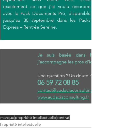
exactement ce que j’ai voulu résoudre 
avec le Pack Documents Pro, disponible 
jusqu’au 30 septembre dans les Packs 
Express – Rentrée Sereine.
Je suis basée dans l’agglo de Chart
j’accompagne les pros d’ici et d’ailleurs.
Une question ? Un doute ? Un projet ? Parlo
06 59 72 08 85
contact@audaciaconsulting.fr
www.audaciaconsulting.fr
marque
propriété intellectuelle
contrat
Propriété intellectuelle