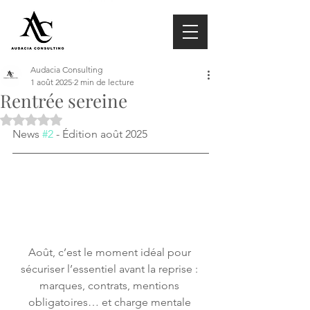
Audacia Consulting
1 août 2025
2 min de lecture
Rentrée sereine
Noté NaN étoiles sur 5.
News 
#2
 - Édition août 2025
Août, c’est le moment idéal pour 
sécuriser l’essentiel avant la reprise : 
marques, contrats, mentions 
obligatoires… et charge mentale 