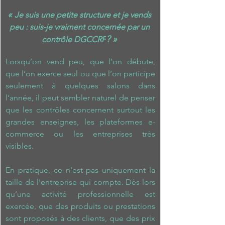
« 
J
e suis une petite structure et je vends 
peu : suis-je vraiment concernée par un 
? 
» 
contrôle DGCCRF
Lorsqu’on vend peu, que l’on débute, 
que l’on exerce seul ou que l’on participe 
seulement à quelques salons dans 
l’année, il peut sembler naturel de penser 
que les contrôles concernent surtout les 
grandes enseignes, les plateformes e-
commerce ou les entreprises très 
visibles.
En pratique, ce n’est pas uniquement la 
taille de l’entreprise qui compte. Dès lors 
qu’une activité professionnelle est 
exercée, que des produits ou prestations 
sont proposés à des clients, que des prix 