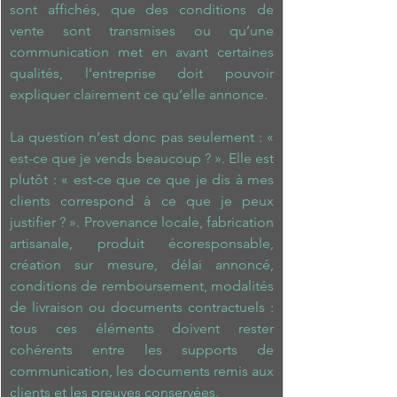
sont affichés, que des conditions de 
vente sont transmises ou qu’une 
communication met en avant certaines 
qualités, l’entreprise doit pouvoir 
expliquer clairement ce qu’elle annonce.
La question n’est donc pas seulement : « 
est-ce que je vends beaucoup ? ». Elle est 
plutôt : « est-ce que ce que je dis à mes 
clients correspond à ce que je peux 
justifier ? ». Provenance locale, fabrication 
artisanale, produit écoresponsable, 
création sur mesure, délai annoncé, 
conditions de remboursement, modalités 
de livraison ou documents contractuels : 
tous ces éléments doivent rester 
cohérents entre les supports de 
communication, les documents remis aux 
clients et les preuves conservées
.