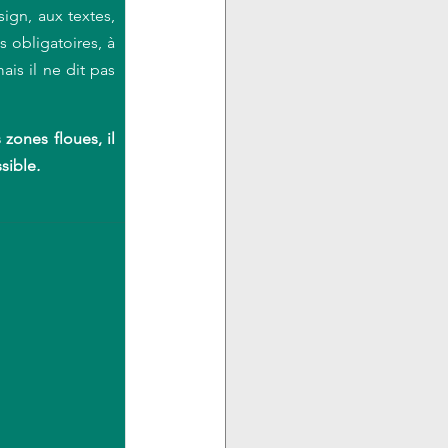
gn, aux textes, 
obligatoires, à 
is il ne dit pas 
zones floues, il 
ssible
.