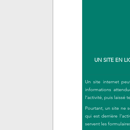
UN SITE EN LI
Un site internet peu
informations attendu
l’activité, puis laiss
Pourtant, un site ne s
qui est derrière l’a
servent les formulaire