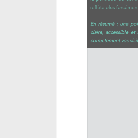
reflète plus forcémen
En résumé :
une poli
claire, accessible et
correctement vos visit