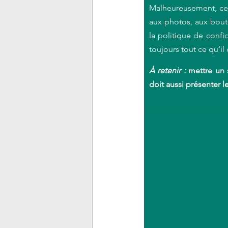
Malheureusement, ces
aux photos, aux bout
la politique de confid
toujours tout ce qu’il 
À retenir : 
mettre un s
doit aussi présenter l