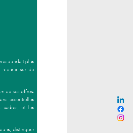
rrespondait plus 
repartir sur de 
on de ses offres. 
ns essentielles 
 cadrés, et les 
pris, distinguer 