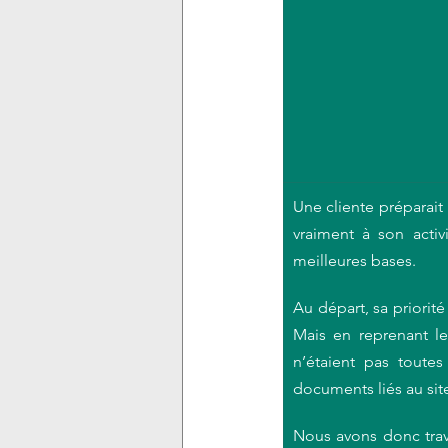
Une cliente préparait 
vraiment à son activi
meilleures bases.
Au départ, sa priorité 
Mais en reprenant le 
n’étaient pas toutes
documents liés au sit
Nous avons donc travai