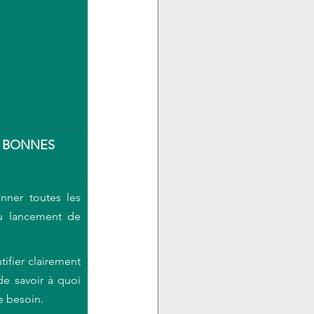
S BONNES 
ner toutes les 
au lancement de 
ifier clairement 
e savoir à quoi 
de besoin
.