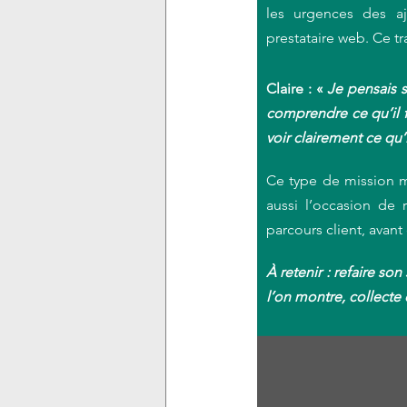
les urgences des aj
prestataire web. Ce tra
Claire : « 
Je pensais 
comprendre ce qu’il f
voir clairement ce qu’i
Ce type de mission m
aussi l’occasion de 
parcours client, avant
À retenir : refaire so
l’on montre, collecte 