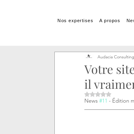
Nos expertises
A propos
Ne
Audacia Consultin
Votre sit
il vraimen
Noté NaN étoiles s
News 
#11
 - Édition 