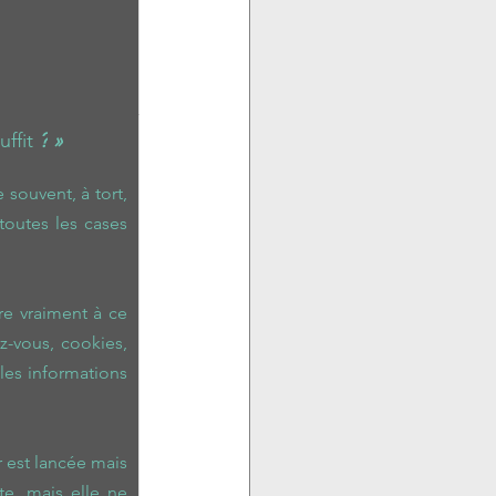
ffit
?
 »
souvent, à tort, 
utes les cases 
re vraiment à ce 
z-vous, cookies, 
les informations 
 est lancée mais 
e, mais elle ne 