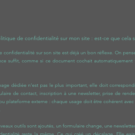
litique de confidentialité sur mon site : est-ce que cela su
 confidentialité sur son site est déjà un bon réflexe. On pense 
ce suffit, comme si ce document cochait automatiquement to
 page dédiée n’est pas le plus important, elle doit correspond
ulaire de contact, inscription à une newsletter, prise de rende
s ou plateforme externe : chaque usage doit être cohérent avec 
. 
veaux outils sont ajoutés, un formulaire change, une newsletter
dentialité reste la même. Ce qui créé un décalage. Elle exist