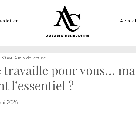
wsletter
Avis c
g
30 avr.
4 min de lecture
e travaille pour vous… ma
t l’essentiel ?
ur 5.
mai 2026