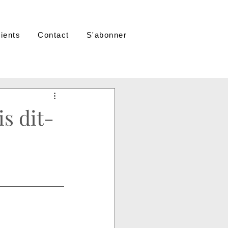
lients
Contact
S'abonner
is dit-