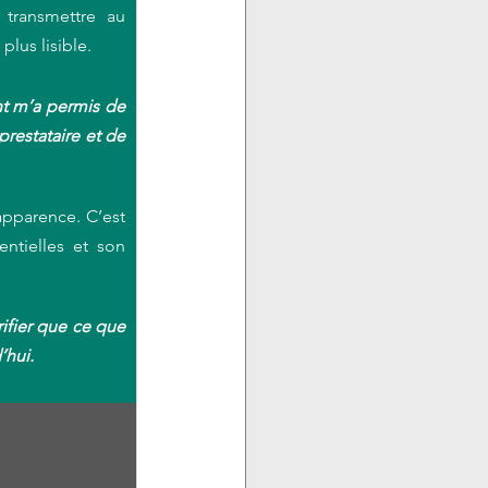
transmettre au 
plus lisible.
t m’a permis de 
restataire et de 
pparence. C’est 
ntielles et son 
ifier que ce que 
’hui.