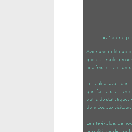
« 
J’ai une po
Avoir une politique de
que sa simple présen
une fois mis en ligne.
En réalité, avoir une
que fait le site. Form
outils de statistique
données aux visiteurs
Le site évolue, de nou
la politique de confi